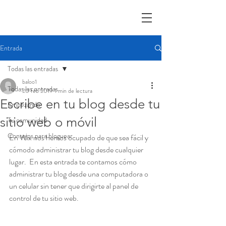
Entrada
Todas las entradas
baloo1
Todas las entradas
20 feb 2019
1 min de lectura
Escribe en tu blog desde tu
Empezando
sitio web o móvil
Tu comunidad
Consejos para bloguear
En Wix nos hemos ocupado de que sea fácil y 
cómodo administrar tu blog desde cualquier 
lugar.  En esta entrada te contamos cómo 
administrar tu blog desde una computadora o 
un celular sin tener que dirigirte al panel de 
control de tu sitio web. 